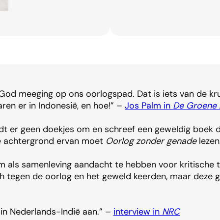
at God meeging op ons oorlogspad. Dat is iets van de kr
en er in Indonesië, en hoe!” –
Jos Palm in
De Groene
t er geen doekjes om en schreef een geweldig boek dat
he achtergrond ervan moet
Oorlog zonder genade
lezen
 is om als samenleving aandacht te hebben voor kritisc
zich tegen de oorlog en het geweld keerden, maar deze
in Nederlands-Indië aan.” –
interview in
NRC