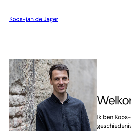
Ga
naar
Koos-jan de Jager
de
inhoud
Welko
Ik ben Koos-j
geschiedenis