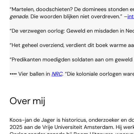
“Martelen, doodschieten? De dominees stonden erbij,
genade
. Die woorden blijken niet overdreven.” –
in
“De verzwegen oorlog: Geweld en misdaden in Ne
“Het geheel overziend, verdient dit boek warme a
“Predikanten moedigden soldaten aan om geweld t
•••• Vier ballen in
NRC
.
“Die koloniale oorlogen war
Over mij
Koos-jan de Jager is historicus, onderzoeker en d
2025 aan de Vrije Universiteit Amsterdam. Hij wer