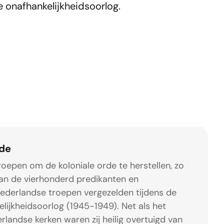
e onafhankelijkheidsoorlog.
ade
epen om de koloniale orde te herstellen, zo
an de vierhonderd predikanten en
ederlandse troepen vergezelden tijdens de
lijkheidsoorlog (1945-1949). Net als het
landse kerken waren zij heilig overtuigd van